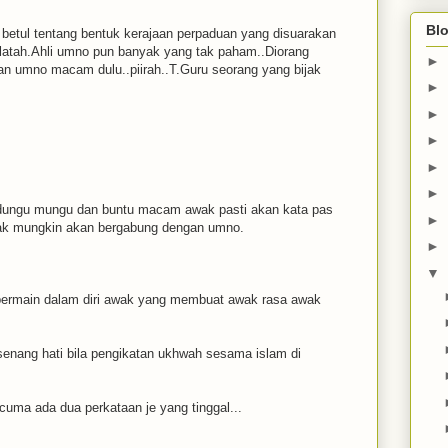
Blo
l betul tentang bentuk kerajaan perpaduan yang disuarakan
latah.Ahli umno pun banyak yang tak paham..Diorang
►
an umno macam dulu..piirah..T.Guru seorang yang bijak
►
►
►
►
►
 dungu mungu dan buntu macam awak pasti akan kata pas
►
 tak mungkin akan bergabung dengan umno.
►
▼
a bermain dalam diri awak yang membuat awak rasa awak
enang hati bila pengikatan ukhwah sesama islam di
uma ada dua perkataan je yang tinggal...