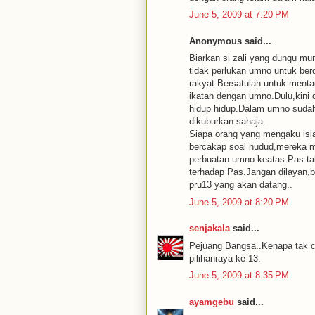
June 5, 2009 at 7:20 PM
Anonymous said...
Biarkan si zali yang dungu mu
tidak perlukan umno untuk ber
rakyat.Bersatulah untuk menta
ikatan dengan umno.Dulu,kini
hidup hidup.Dalam umno sudah 
dikuburkan sahaja.
Siapa orang yang mengaku isl
bercakap soal hudud,mereka 
perbuatan umno keatas Pas ta
terhadap Pas.Jangan dilayan,b
pru13 yang akan datang..
June 5, 2009 at 8:20 PM
senjakala
said...
Pejuang Bangsa..Kenapa tak ce
pilihanraya ke 13.
June 5, 2009 at 8:35 PM
ayamgebu
said...