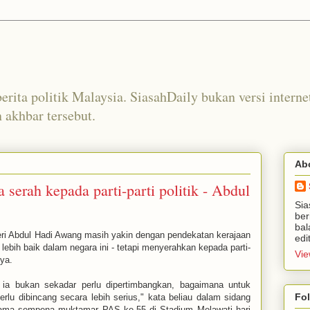
erita politik Malaysia. SiasahDaily bukan versi interne
akhbar tersebut.
Ab
 serah kepada parti-parti politik - Abdul
Sia
ber
bal
i Abdul Hadi Awang masih yakin dengan pendekatan kerajaan
edi
bih baik dalam negara ini - tetapi menyerahkan kepada parti-
Vie
ya.
i ia bukan sekadar perlu dipertimbangkan, bagaimana untuk
Fo
rlu dibincang secara lebih serius," kata beliau dalam sidang
ama sempena muktamar PAS ke-55 di Stadium Melawati hari