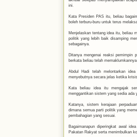
ini.
Kata Presiden PAS itu, beliau bagai
boleh terburu-buru untuk terus melak
Menjelaskan tentang idea itu, beliau
politik yang lebih baik disamping m
sebagainya.
Ditanya mengenai reaksi pemimpin pa
berkata beliau telah memaklumkannya
Abdul Hadi telah melontarkan idea
menyebutnya secara jelas ketika krisis
Kata beliau idea itu mengajak sem
menggantikan sistem yang sedia ada 
Katanya, sistem kerajaan perpadu
dimana semua parti politik yang memen
pembahagian yang sesuai.
Bagaimanapun diperingkat awal idea
Pakatan Rakyat serta menimbulkan kont