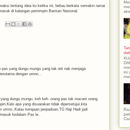
Men
aksi tentang idea itu ketika ini, beliau berkata semakin ramai
mem
asuk di kalangan pemimpin Barisan Nasional.
aka
Tan
dak
KU
DAP
men
o pas yang dungu mungu yang tak reti nak menjaga
ini
terutama dengan umno...
me
tu yang dungu mungu..keh keh..orang pas tak macam orang
n.Kalo apa yang disuarakan tidak dipersetujui,kita
 umno.,Kalau kerajaan perpaduan,TG Haji Hadi jadi
Raz
pat
 masuk kedalam Pas le..
Cav