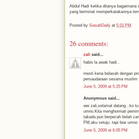
Abdul Hadi ketika ditanya bagaimana re
yang berminat memperkatakannya term
Posted by
SiasahDaily
at
5:01 PM
26 comments:
zali
said...
habis la awak hadi...
mesti kena belasah dengan pr
persaudaraan sesama muslim 
June 5, 2009 at 5:25 PM
Anonymous said...
wei zali,selamat datang...ko 
umno.Kita menghormati pemimpi
takada pun berpecah belah cam
PM,aku setuju..tapi biar umno
June 5, 2009 at 6:05 PM