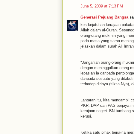
June 5, 2009 at 7:13 PM
Generasi Pejuang Bangsa
sai
kes kejatuhan kerajaan pakatan
Allah dalam al-Quran. Sesungg
orang-orang mukmin yang menj
pada masa yang sama meninggal
jelaskan dalam surah Ali Imra
"Janganlah orang-orang mukmi
dengan meninggalkan orang mu
lepaslah ia daripada pertolonga
daripada sesuatu yang ditaku
terhadap dirinya (siksa-Nya),
Lantaran itu, kita mengambil co
PKR, DAP dan PAS berjaya me
kerajaan negeri. BN tumbang 
kerusi.
Ketika satu pihak beria-ria me