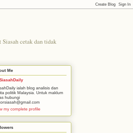
t Siasah cetak dan tidak
out Me
SiasahDaily
sahDaily ialah blog analisis dan
ita politik Malaysia. Untuk maklum
as hubungi
torsiasah@gmail.com
w my complete profile
llowers