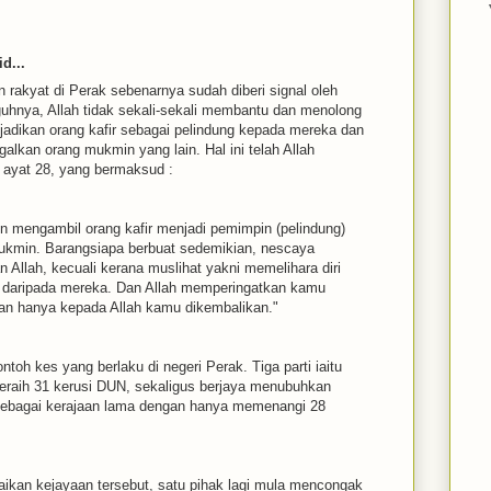
d...
 rakyat di Perak sebenarnya sudah diberi signal oleh
uhnya, Allah tidak sekali-sekali membantu dan menolong
adikan orang kafir sebagai pelindung kepada mereka dan
kan orang mukmin yang lain. Hal ini telah Allah
n ayat 28, yang bermaksud :
n mengambil orang kafir menjadi pemimpin (pelindung)
kmin. Barangsiapa berbuat sedemikian, nescaya
n Allah, kecuali kerana muslihat yakni memelihara diri
ti daripada mereka. Dan Allah memperingatkan kamu
 dan hanya kepada Allah kamu dikembalikan."
ntoh kes yang berlaku di negeri Perak. Tiga parti iaitu
raih 31 kerusi DUN, sekaligus berjaya menubuhkan
sebagai kerajaan lama dengan hanya memenangi 28
raikan kejayaan tersebut, satu pihak lagi mula mencongak