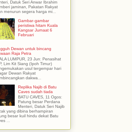
teri, Datuk Seri Anwar Ibrahim
beri jaminan, Pakatan Rakyat
n menurun segera harga mi...
Gambar-gambar
peristiwa hitam Kuala
Kangsar Jumaat 6
Februari
gguh Dewan untuk bincang
waan Raja Petra
ALA LUMPUR, 23 Jun: Penasihat
, Lim Kit Siang (Ipoh Timur)
gemukakan usul tergempar hari
 agar Dewan Rakyat
mbincangkan dakwa...
Replika Najib di Batu
Caves sudah tiada
BATU CAVES, 11 Ogos:
Patung besar Perdana
Menteri, Datuk Seri Najib
ak yang dibina berhampiran
ung besar kuil hindu dekat Batu
es ...