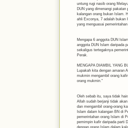
untung rugi nasib orang Melayu
DUN yang dimenangi pakatan p
kalangan orang bukan Islam. H
ahli Exconya, 7 adalah bukan 
yang menguasai pemerintahan 
Mengapa 6 anggota DUN Islam 
anggota DUN Islam daripada pa
sekaligus tertegaknya pemerin
Perak.
MENGAPA DIAMBIL YANG B
Lupakah kita dengan amaran Al
mukmin mengambil orang kafir
orang mukmin."
Oleh sebab itu, saya tidak ha
Allah sudah berjanji tidak ak
dan mengambil orang-orang ka
Islam dalam kalangan BN di 
pemerintahan orang Islam di P
pemimpin kafir daripada part
dengan orang Islam dalam ka