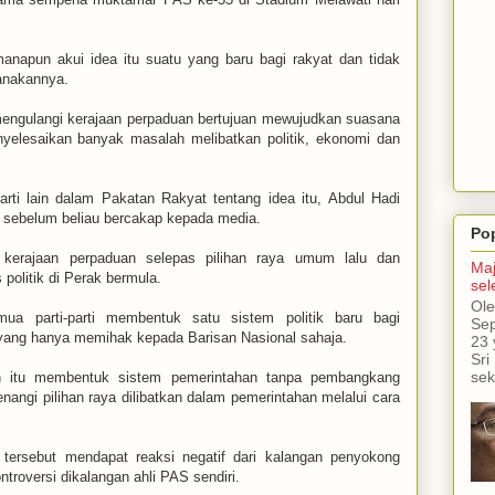
manapun akui idea itu suatu yang baru bagi rakyat dan tidak
sanakannya.
 mengulangi kerajaan perpaduan bertujuan mewujudkan suasana
enyelesaikan banyak masalah melibatkan politik, ekonomi dan
rti lain dalam Pakatan Rakyat tentang idea itu, Abdul Hadi
 sebelum beliau bercakap kepada media.
Po
 kerajaan perpaduan selepas pilihan raya umum lalu dan
Maj
 politik di Perak bermula.
sel
Ole
ua parti-parti membentuk satu sistem politik baru bagi
Sep
yang hanya memihak kepada Barisan Nasional sahaja.
23 
Sri
sek
an itu membentuk sistem pemerintahan tanpa pembangkang
angi pilihan raya dilibatkan dalam pemerintahan melalui cara
 tersebut mendapat reaksi negatif dari kalangan penyokong
roversi dikalangan ahli PAS sendiri.