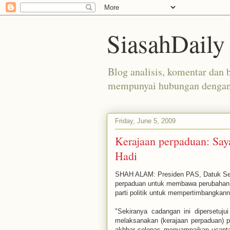
SiasahDaily
Blog analisis, komentar dan b
mempunyai hubungan dengan 
Friday, June 5, 2009
Kerajaan perpaduan: Saya
Hadi
SHAH ALAM: Presiden PAS, Datuk Ser
perpaduan untuk membawa perubahan le
parti politik untuk mempertimbangkann
"Sekiranya cadangan ini dipersetuju
melaksanakan (kerajaan perpaduan) pe
akhbar selepas menyampaikan ucapt