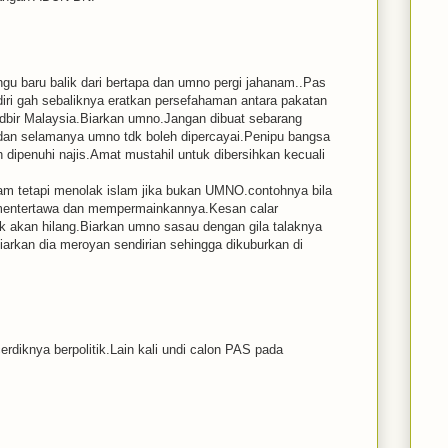
ngu baru balik dari bertapa dan umno pergi jahanam..Pas
diri gah sebaliknya eratkan persefahaman antara pakatan
dbir Malaysia.Biarkan umno.Jangan dibuat sebarang
 dan selamanya umno tdk boleh dipercayai.Penipu bangsa
dipenuhi najis.Amat mustahil untuk dibersihkan kecuali
am tetapi menolak islam jika bukan UMNO.contohnya bila
mentertawa dan mempermainkannya.Kesan calar
k akan hilang.Biarkan umno sasau dengan gila talaknya
iarkan dia meroyan sendirian sehingga dikuburkan di
rdiknya berpolitik.Lain kali undi calon PAS pada