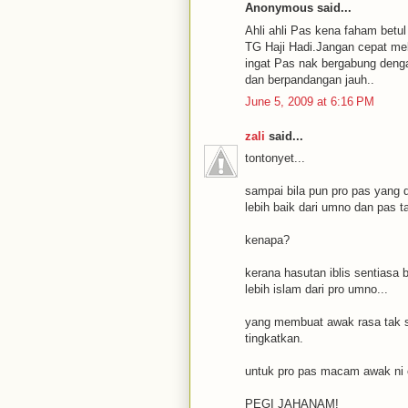
Anonymous said...
Ahli ahli Pas kena faham betu
TG Haji Hadi.Jangan cepat me
ingat Pas nak bergabung deng
dan berpandangan jauh..
June 5, 2009 at 6:16 PM
zali
said...
tontonyet...
sampai bila pun pro pas yang
lebih baik dari umno dan pas
kenapa?
kerana hasutan iblis sentias
lebih islam dari pro umno...
yang membuat awak rasa tak s
tingkatkan.
untuk pro pas macam awak ni c
PEGI JAHANAM!