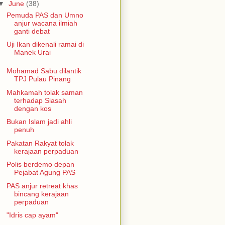
▼
June
(38)
Pemuda PAS dan Umno
anjur wacana ilmiah
ganti debat
Uji Ikan dikenali ramai di
Manek Urai
Mohamad Sabu dilantik
TPJ Pulau Pinang
Mahkamah tolak saman
terhadap Siasah
dengan kos
Bukan Islam jadi ahli
penuh
Pakatan Rakyat tolak
kerajaan perpaduan
Polis berdemo depan
Pejabat Agung PAS
PAS anjur retreat khas
bincang kerajaan
perpaduan
"Idris cap ayam"