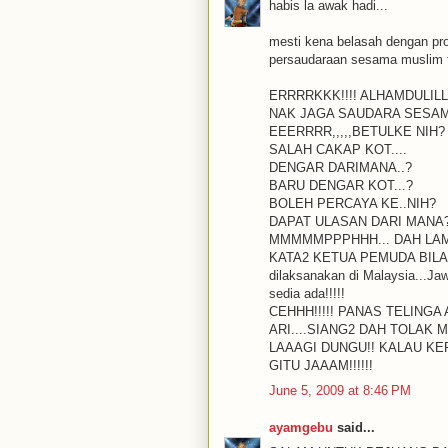
habis la awak hadi...
mesti kena belasah dengan pr
persaudaraan sesama muslim 
ERRRRKKK!!!! ALHAMDULILLA
NAK JAGA SAUDARA SESAM
EEERRRR,,,,,BETULKE NIH?
SALAH CAKAP KOT....
DENGAR DARIMANA..?
BARU DENGAR KOT...?
BOLEH PERCAYA KE..NIH?
DAPAT ULASAN DARI MANA
MMMMMPPPHHH... DAH LAM
KATA2 KETUA PEMUDA BILA 
dilaksanakan di Malaysia...Jaw
sedia ada!!!!!
CEHHH!!!!! PANAS TELINGA
ARI....SIANG2 DAH TOLAK 
LAAAGI DUNGU!! KALAU KE
GITU JAAAM!!!!!!
June 5, 2009 at 8:46 PM
ayamgebu
said...