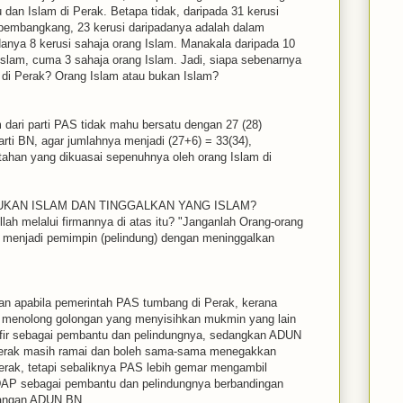
 dan Islam di Perak. Betapa tidak, daripada 31 kerusi
embangkang, 23 kerusi daripadanya adalah dalam
anya 8 kerusi sahaja orang Islam. Manakala daripada 10
Islam, cuma 3 sahaja orang Islam. Jadi, siapa sebenarnya
di Perak? Orang Islam atau bukan Islam?
dari parti PAS tidak mahu bersatu dengan 27 (28)
rti BN, agar jumlahnya menjadi (27+6) = 33(34),
tahan yang dikuasai sepenuhnya oleh orang Islam di
UKAN ISLAM DAN TINGGALKAN YANG ISLAM?
lah melalui firmannya di atas itu? "Janganlah Orang-orang
 menjadi pemimpin (pelindung) dengan meninggalkan
iran apabila pemerintah PAS tumbang di Perak, kerana
an menolong golongan yang menyisihkan mukmin yang lain
fir sebagai pembantu dan pelindungnya, sedangkan ADUN
Perak masih ramai dan boleh sama-sama menegakkan
erak, tetapi sebaliknya PAS lebih gemar mengambil
i DAP sebagai pembantu dan pelindungnya berbandingan
langan ADUN BN.