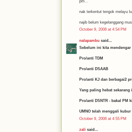
pm...
nak terkentut tengok melayu lu
najib belum kegelanggang musu
October 9, 2008 at 4:54 PM
nalapambu
said...
Sebelum ini kita mendengar c
Pro/anti TDM
Pro/anti DSAAB
Pro/anti KJ dan berbagai2 pr
Yang paling hebat sekarang i
Pro/anti DSNTR - bakal PM ki
UMNO telah menggali kubur 
October 9, 2008 at 4:55 PM
zali
said...