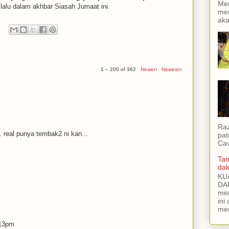
Men
 lalu dalam akhbar Siasah Jumaat ini.
mem
aka
1 – 200 of 362
Newer›
Newest»
Raz
 real punya tembak2 ni kan...
pat
Cav
Tan
dak
KU
DAP
men
ini
me
.13pm