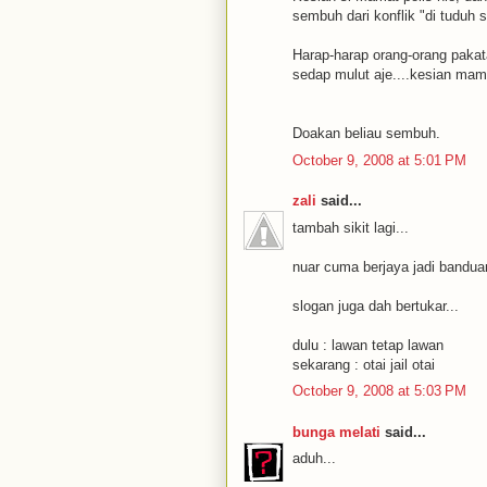
sembuh dari konflik "di tuduh 
Harap-harap orang-orang pakata
sedap mulut aje....kesian mama
Doakan beliau sembuh.
October 9, 2008 at 5:01 PM
zali
said...
tambah sikit lagi...
nuar cuma berjaya jadi banduan
slogan juga dah bertukar...
dulu : lawan tetap lawan
sekarang : otai jail otai
October 9, 2008 at 5:03 PM
bunga melati
said...
aduh...