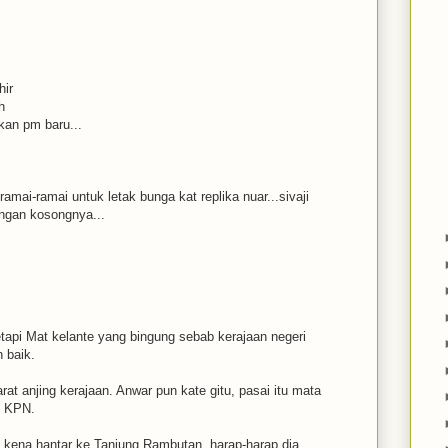
hir
h
kan pm baru...
ramai-ramai untuk letak bunga kat replika nuar...sivaji
angan kosongnya...
etapi Mat kelante yang bingung sebab kerajaan negeri
 baik.
barat anjing kerajaan. Anwar pun kate gitu, pasai itu mata
i KPN.
h kena hantar ke Tanjung Rambutan, harap-harap dia