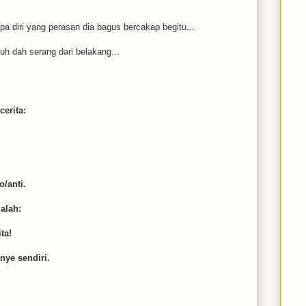
pa diri yang perasan dia bagus bercakap begitu...
h dah serang dari belakang...
erita:
o/anti.
alah:
ta!
nye sendiri.