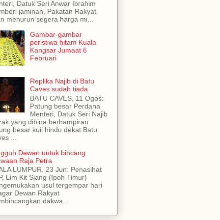
teri, Datuk Seri Anwar Ibrahim
beri jaminan, Pakatan Rakyat
n menurun segera harga mi...
Gambar-gambar
peristiwa hitam Kuala
Kangsar Jumaat 6
Februari
Replika Najib di Batu
Caves sudah tiada
BATU CAVES, 11 Ogos:
Patung besar Perdana
Menteri, Datuk Seri Najib
ak yang dibina berhampiran
ung besar kuil hindu dekat Batu
es ...
gguh Dewan untuk bincang
waan Raja Petra
ALA LUMPUR, 23 Jun: Penasihat
, Lim Kit Siang (Ipoh Timur)
gemukakan usul tergempar hari
 agar Dewan Rakyat
mbincangkan dakwa...