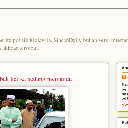
erita politik Malaysia. SiasahDaily bukan versi interne
akhbar tersebut.
Ab
mbak ketika sedang memandu
Sia
ber
bal
edi
Vie
Fo