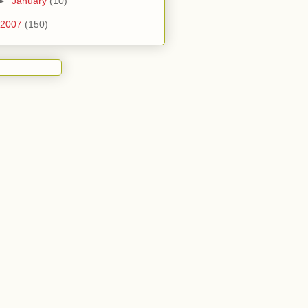
►
January
(10)
2007
(150)