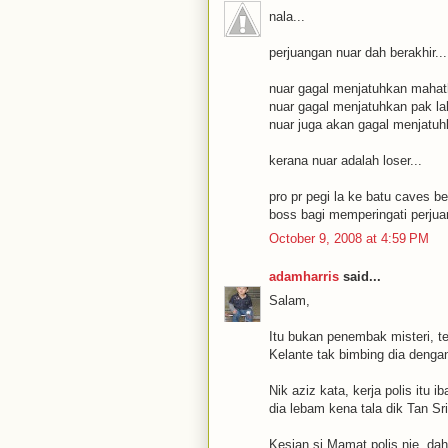
nala...
perjuangan nuar dah berakhir...
nuar gagal menjatuhkan mahat
nuar gagal menjatuhkan pak la
nuar juga akan gagal menjatuh
kerana nuar adalah loser...
pro pr pegi la ke batu caves be
boss bagi memperingati perju
October 9, 2008 at 4:59 PM
adamharris
said...
Salam,
Itu bukan penembak misteri, t
Kelante tak bimbing dia dengan
Nik aziz kata, kerja polis itu i
dia lebam kena tala dik Tan Sr
Kesian si Mamat polis nie, da