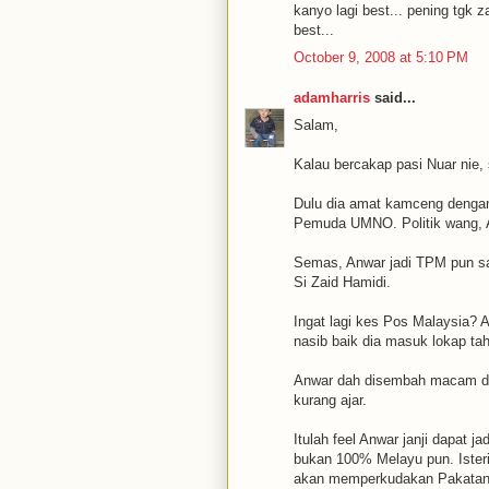
kanyo lagi best... pening tgk za
best...
October 9, 2008 at 5:10 PM
adamharris
said...
Salam,
Kalau bercakap pasi Nuar nie,
Dulu dia amat kamceng dengan 
Pemuda UMNO. Politik wang, A
Semas, Anwar jadi TPM pun sa
Si Zaid Hamidi.
Ingat lagi kes Pos Malaysia? A
nasib baik dia masuk lokap tah
Anwar dah disembah macam dew
kurang ajar.
Itulah feel Anwar janji dapat 
bukan 100% Melayu pun. Ister
akan memperkudakan Pakatan