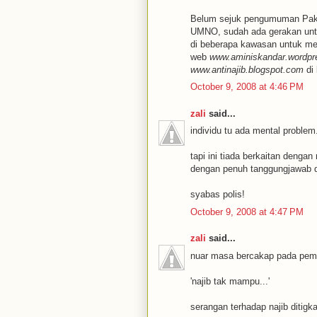
Belum sejuk pengumuman Pak L
UMNO, sudah ada gerakan untu
di beberapa kawasan untuk me
web
www.aminiskandar.wordp
www.antinajib.blogspot.com
di 
October 9, 2008 at 4:46 PM
zali
said...
individu tu ada mental problem.
tapi ini tiada berkaitan denga
dengan penuh tanggungjawab da
syabas polis!
October 9, 2008 at 4:47 PM
zali
said...
nuar masa bercakap pada pemb
'najib tak mampu...'
serangan terhadap najib ditig