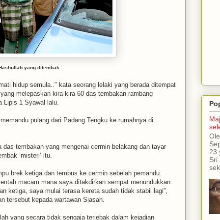
Hasbullah yang ditembak
ati hidup semula.." kata seorang lelaki yang berada ditempat
s yang melepaskan kira-kira 60 das tembakan rambang
Lipis 1 Syawal lalu.
Po
Maj
ng memandu pulang dari Padang Tengku ke rumahnya di
sel
Ole
Sep
iga das tembakan yang mengenai cermin belakang dan tayar
23 
mbak ‘misteri’ itu.
Sri
sek
mpu brek ketiga dan tembus ke cermin sebelah pemandu.
a entah macam mana saya ditakdirkan sempat menundukkan
n ketiga, saya mulai terasa kereta sudah tidak stabil lagi”,
n tersebut kepada wartawan Siasah.
llah yang secara tidak sengaja terjebak dalam kejadian