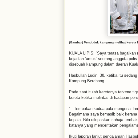
(Gambar) Penduduk kampung melihat kereta 
KUALA LIPIS: “Saya terasa bagaikan m
kejadian ‘amuk’ seorang anggota poli
disebuah kampung dalam daerah Kuala 
Hasbullah Ludin, 38, ketika itu seda
Kampung Berchang.
Pada saat itulah keretanya terkena t
kereta ketika melintas di hadapan pene
“...Tembakan kedua pula mengenai la
Bagaimana saya bernasib baik keran
kepala. Bila dilepaskan sahaja tembaka
katanya yang menceritakan pengalama
Ikuti laporan lanjut pengalaman Hasbu