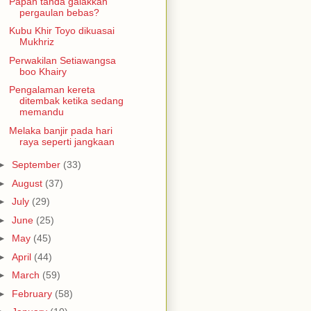
Papan tanda galakkan
pergaulan bebas?
Kubu Khir Toyo dikuasai
Mukhriz
Perwakilan Setiawangsa
boo Khairy
Pengalaman kereta
ditembak ketika sedang
memandu
Melaka banjir pada hari
raya seperti jangkaan
►
September
(33)
►
August
(37)
►
July
(29)
►
June
(25)
►
May
(45)
►
April
(44)
►
March
(59)
►
February
(58)