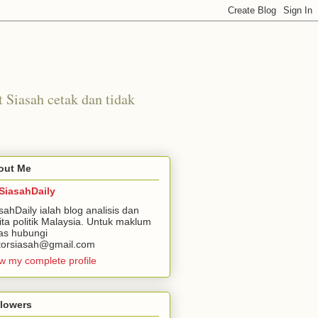
t Siasah cetak dan tidak
out Me
SiasahDaily
sahDaily ialah blog analisis dan
ita politik Malaysia. Untuk maklum
as hubungi
torsiasah@gmail.com
w my complete profile
llowers