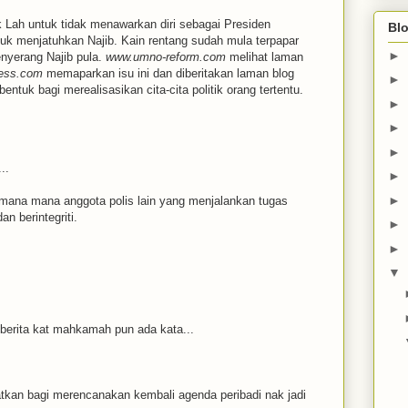
ah untuk tidak menawarkan diri sebagai Presiden
Blo
k menjatuhkan Najib. Kain rentang sudah mula terpapar
►
nyerang Najib pula.
www.umno-reform.com
melihat laman
ress.com
memaparkan isu ini dan diberitakan laman blog
►
bentuk bagi merealisasikan cita-cita politik orang tertentu.
►
►
►
..
►
►
n mana mana anggota polis lain yang menjalankan tugas
n berintegriti.
►
►
▼
erita kat mahkamah pun ada kata...
katkan bagi merencanakan kembali agenda peribadi nak jadi