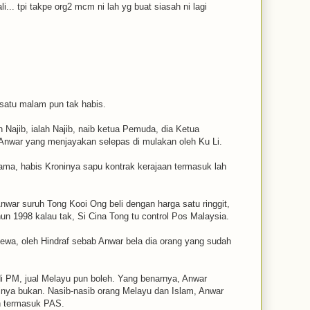
li... tpi takpe org2 mcm ni lah yg buat siasah ni lagi
 satu malam pun tak habis.
Najib, ialah Najib, naib ketua Pemuda, dia Ketua
nwar yang menjayakan selepas di mulakan oleh Ku Li.
ma, habis Kroninya sapu kontrak kerajaan termasuk lah
nwar suruh Tong Kooi Ong beli dengan harga satu ringgit,
un 1998 kalau tak, Si Cina Tong tu control Pos Malaysia.
a, oleh Hindraf sebab Anwar bela dia orang yang sudah
jadi PM, jual Melayu pun boleh. Yang benarnya, Anwar
inya bukan. Nasib-nasib orang Melayu dan Islam, Anwar
 termasuk PAS.