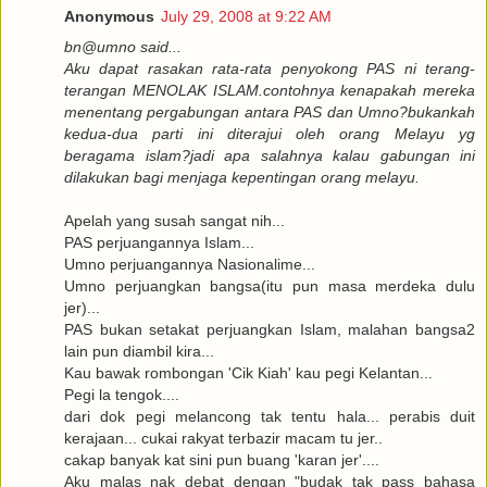
Anonymous
July 29, 2008 at 9:22 AM
bn@umno said...
Aku dapat rasakan rata-rata penyokong PAS ni terang-
terangan MENOLAK ISLAM.contohnya kenapakah mereka
menentang pergabungan antara PAS dan Umno?bukankah
kedua-dua parti ini diterajui oleh orang Melayu yg
beragama islam?jadi apa salahnya kalau gabungan ini
dilakukan bagi menjaga kepentingan orang melayu.
Apelah yang susah sangat nih...
PAS perjuangannya Islam...
Umno perjuangannya Nasionalime...
Umno perjuangkan bangsa(itu pun masa merdeka dulu
jer)...
PAS bukan setakat perjuangkan Islam, malahan bangsa2
lain pun diambil kira...
Kau bawak rombongan 'Cik Kiah' kau pegi Kelantan...
Pegi la tengok....
dari dok pegi melancong tak tentu hala... perabis duit
kerajaan... cukai rakyat terbazir macam tu jer..
cakap banyak kat sini pun buang 'karan jer'....
Aku malas nak debat dengan "budak tak pass bahasa