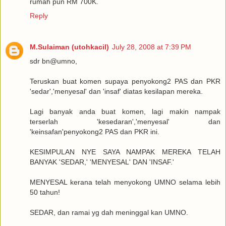
rumah pun RM 700K.
Reply
M.Sulaiman (utohkacil)
July 28, 2008 at 7:39 PM
sdr bn@umno,
Teruskan buat komen supaya penyokong2 PAS dan PKR
'sedar','menyesal' dan 'insaf' diatas kesilapan mereka.
Lagi banyak anda buat komen, lagi makin nampak
terserlah 'kesedaran','menyesal' dan
'keinsafan'penyokong2 PAS dan PKR ini.
KESIMPULAN NYE SAYA NAMPAK MEREKA TELAH
BANYAK 'SEDAR,' 'MENYESAL' DAN 'INSAF.'
MENYESAL kerana telah menyokong UMNO selama lebih
50 tahun!
SEDAR, dan ramai yg dah meninggal kan UMNO.