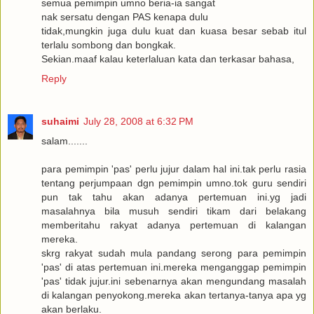
semua pemimpin umno beria-ia sangat
nak sersatu dengan PAS kenapa dulu
tidak,mungkin juga dulu kuat dan kuasa besar sebab itul
terlalu sombong dan bongkak.
Sekian.maaf kalau keterlaluan kata dan terkasar bahasa,
Reply
suhaimi
July 28, 2008 at 6:32 PM
salam.......
para pemimpin 'pas' perlu jujur dalam hal ini.tak perlu rasia
tentang perjumpaan dgn pemimpin umno.tok guru sendiri
pun tak tahu akan adanya pertemuan ini.yg jadi
masalahnya bila musuh sendiri tikam dari belakang
memberitahu rakyat adanya pertemuan di kalangan
mereka.
skrg rakyat sudah mula pandang serong para pemimpin
'pas' di atas pertemuan ini.mereka menganggap pemimpin
'pas' tidak jujur.ini sebenarnya akan mengundang masalah
di kalangan penyokong.mereka akan tertanya-tanya apa yg
akan berlaku.