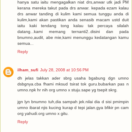
hanya satu iaitu mengagalkan niat drs,anwar utk jadi PM
kerana mereka takut pada drs anwar. kepada ezam kalau
drs anwar tanding di kulim kami semua tunggu anda di
kulim,kami akan pastikan anda senasib macam ustd duit
iaitu kaki tendang tong kalau tak percaya silalah
datang...kami memang ternanti2..disini dan pada
bnumno,audit, abe mie,kami menunggu kedatangan kamu
semua...
Reply
ilham_sufi
July 28, 2008 at 10:56 PM
dh jelas takkan ader sbrg usaha bgabung dgn umno
dsbgnya.cba fhami mksud tsirat tok guru.bubarkan pas n
umno.npk hr nih org umno x stuju.sape yg tsepit skrg.
jgn lyn bnumno tuh,dia sampah jek.nilai dia d sisi pmimpin
umno ibarat njis kucing kurap d tepi jalan.gya bfikir pn cam
org yahudi.org umno x gitu.
Reply