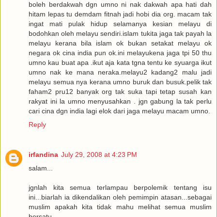
boleh berdakwah dgn umno ni nak dakwah apa hati dah
hitam lepas tu demdam fitnah jadi hobi dia org. macam tak
ingat mati pulak hidup selamanya kesian melayu di
bodohkan oleh melayu sendiri.islam tukita jaga tak payah la
melayu kerana bila islam ok bukan setakat melayu ok
negara ok cina india pun ok.ini melayukena jaga tpi 50 thu
umno kau buat apa .ikut aja kata tgna tentu ke syuarga ikut
umno nak ke mana neraka.melayu2 kadang2 malu jadi
melayu semua nya kerana umno buruk dan busuk.pelik tak
faham2 pru12 banyak org tak suka tapi tetap susah kan
rakyat ini la umno menyusahkan . jgn gabung la tak perlu
cari cina dgn india lagi elok dari jaga melayu macam umno.
Reply
irfandina
July 29, 2008 at 4:23 PM
salam...
jgnlah kita semua terlampau berpolemik tentang isu
ini...biarlah ia dikendalikan oleh pemimpin atasan...sebagai
muslim apakah kita tidak mahu melihat semua muslim
bersatu...