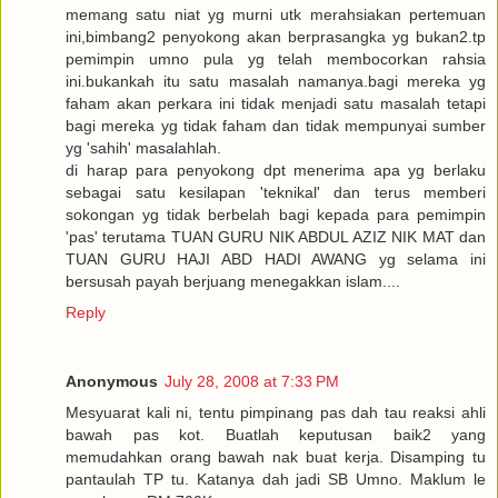
memang satu niat yg murni utk merahsiakan pertemuan
ini,bimbang2 penyokong akan berprasangka yg bukan2.tp
pemimpin umno pula yg telah membocorkan rahsia
ini.bukankah itu satu masalah namanya.bagi mereka yg
faham akan perkara ini tidak menjadi satu masalah tetapi
bagi mereka yg tidak faham dan tidak mempunyai sumber
yg 'sahih' masalahlah.
di harap para penyokong dpt menerima apa yg berlaku
sebagai satu kesilapan 'teknikal' dan terus memberi
sokongan yg tidak berbelah bagi kepada para pemimpin
'pas' terutama TUAN GURU NIK ABDUL AZIZ NIK MAT dan
TUAN GURU HAJI ABD HADI AWANG yg selama ini
bersusah payah berjuang menegakkan islam....
Reply
Anonymous
July 28, 2008 at 7:33 PM
Mesyuarat kali ni, tentu pimpinang pas dah tau reaksi ahli
bawah pas kot. Buatlah keputusan baik2 yang
memudahkan orang bawah nak buat kerja. Disamping tu
pantaulah TP tu. Katanya dah jadi SB Umno. Maklum le