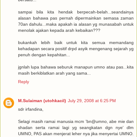
sampai bila kita hendak berpecah-belah...seandainya
alasan bahawa pas pernah dipermainkan semasa zaman
70an dahulu...maka apakah ia alasan yg munasabah untuk
menolak ajakan kepada arah kebaikan???
bukankah lebih baik untuk kita semua memandang
kehadapan secara positif drpd asyik mengenang sejarah yg
penuh dengan kepahitan...
jgnlah lupa bahawa seburuk manapun umno atau pas...kita
masih berkiblatkan arah yang sama...
Reply
M.Sulaiman (utohkacil)
July 29, 2008 at 6:25 PM
sdr irfandina,
Selagi masih ramai manusia mcm 'bn@umno, abe mie dan
shadan serta ramai lagi yg seangkatan dgn nye' dlm
UMNO, PAS akan menjerat leher nya jika menyertai UMNO.