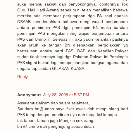
suka menipu rakyat dan penyokongnya. contohnya Tok
Guru Haji Hadi Awang sebelum ni telah menafikan bahawa
mereka ada membuat perjumpaan dgn BN tapi apabila
DSAAB mendedahkan bahawa mmg wujud perjumpaan
antara pemimpin PAS dgn pemimpin BN maka barulah
pemimpin PAS mengakui mmg wujud perjumpaan antara
PAS dan Umno ini.Selepas ni, aku yakin Kelantan pastinya
akan jatuh ke tangan BN disebabkan pergolakkan yg
berterusan antara parti PAS, DAP dan Keadilan.Rakyat
sudah tidak percaya lagi dgn Pakatan Rakyat ini.Pemimpin
PAS skg ni bukan lagi mempejuangkan bangsa, agama dan
negara tapi sudah GILAKAN KUASA.
Reply
Anonymous
July 28, 2008 at 5:57 PM
Assalamualaikum dan salam sejahtera,
Saudara bn@umno saya fiker awak dah mimpi siang hari
PAS tetap dengan pendirian nya dah tutup fail kenapa
tak faham-faham juga.Mungkin sekarang
bn @ umno dah penghujung sebab itulah