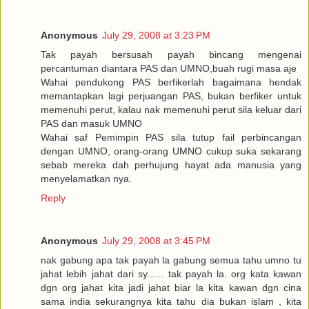
Anonymous
July 29, 2008 at 3:23 PM
Tak payah bersusah payah bincang mengenai
percantuman diantara PAS dan UMNO,buah rugi masa aje
Wahai pendukong PAS berfikerlah bagaimana hendak
memantapkan lagi perjuangan PAS, bukan berfiker untuk
memenuhi perut, kalau nak memenuhi perut sila keluar dari
PAS dan masuk UMNO
Wahai saf Pemimpin PAS sila tutup fail perbincangan
dengan UMNO, orang-orang UMNO cukup suka sekarang
sebab mereka dah perhujung hayat ada manusia yang
menyelamatkan nya.
Reply
Anonymous
July 29, 2008 at 3:45 PM
nak gabung apa tak payah la gabung semua tahu umno tu
jahat lebih jahat dari sy...... tak payah la. org kata kawan
dgn org jahat kita jadi jahat biar la kita kawan dgn cina
sama india sekurangnya kita tahu dia bukan islam , kita