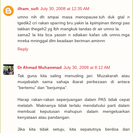
ilham_sufi
July 30, 2008 at 12:35 AM
umno nih dh smpai masa menopause.tuh duk gtal n
tgedik2 cri rakan sparring bru.yakin la kpimpinan ttinngi pas
takkan thegeh2.yg lbh mangkuk tandas dr air umno la.
sama2 la kta bca yassin n sdiakan kafan utk umno.mga
mreka mninggal dlm keadaan beriman.aminnn
Reply
Dr Ahmad Muhammad
July 30, 2008 at 8:12 AM
Tak guna kita saling menuding jari. Muzakarah atau
muqabalah sama sahaja ibarat perbezaan di antara
"bertemu" dan "berjumpa".
Harap rakan-rakan seperjuangan dalam PAS tidak cepat
melatah. Maknanya tidak terlalu mendahului parti dalam
membuat keputusan mahupun dalam mengeluarkan
kenyataan atau pandangan.
Jika kita tidak setuju, kita sepatutnya berdoa dan