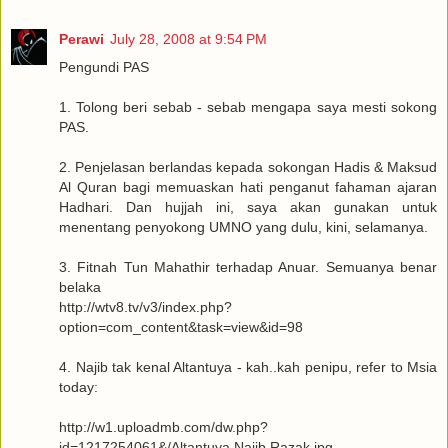
Perawi
July 28, 2008 at 9:54 PM
Pengundi PAS
1. Tolong beri sebab - sebab mengapa saya mesti sokong
PAS.
2. Penjelasan berlandas kepada sokongan Hadis & Maksud
Al Quran bagi memuaskan hati penganut fahaman ajaran
Hadhari. Dan hujjah ini, saya akan gunakan untuk
menentang penyokong UMNO yang dulu, kini, selamanya.
3. Fitnah Tun Mahathir terhadap Anuar. Semuanya benar
belaka
http://wtv8.tv/v3/index.php?
option=com_content&task=view&id=98
4. Najib tak kenal Altantuya - kah..kah penipu, refer to Msia
today:
http://w1.uploadmb.com/dw.php?
id=1217254061&/Altantuya Najib Razak.jpg